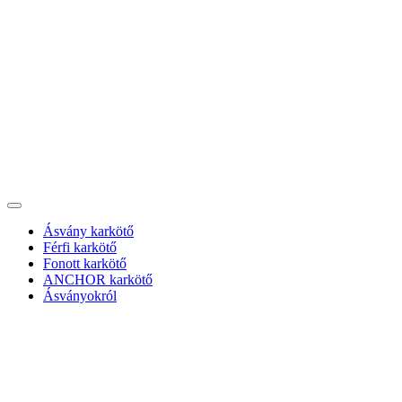
Ásvány karkötő
Férfi karkötő
Fonott karkötő
ANCHOR karkötő
Ásványokról