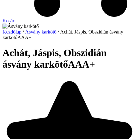
Kosár
Kezdőlap
/
Ásvány karkötő
/ Achát, Jáspis, Obszidián ásvány
karkötőAAA+
Achát, Jáspis, Obszidián
ásvány karkötő
AAA+