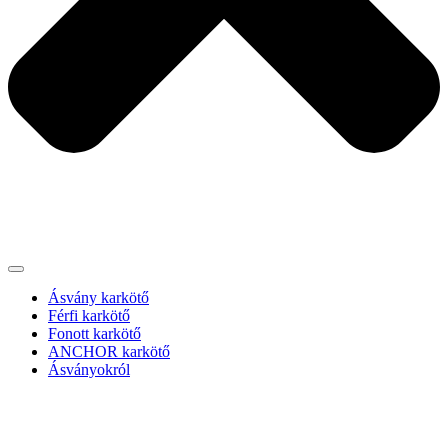
Ásvány karkötő
Férfi karkötő
Fonott karkötő
ANCHOR karkötő
Ásványokról