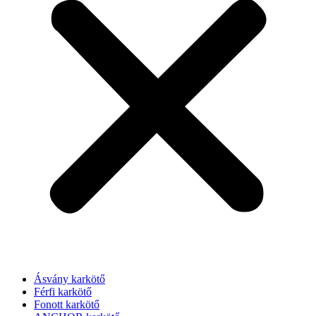
Ásvány karkötő
Férfi karkötő
Fonott karkötő