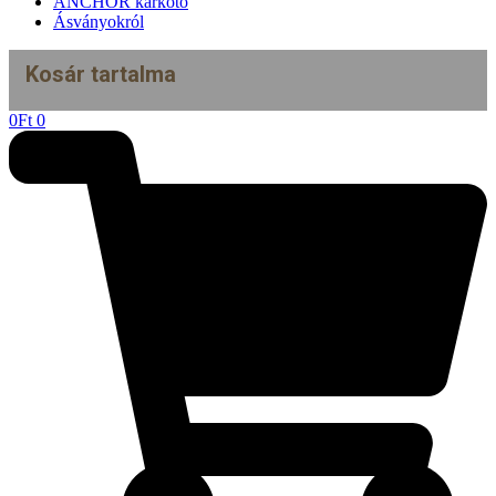
ANCHOR karkötő
Ásványokról
Kosár tartalma
0
Ft
0