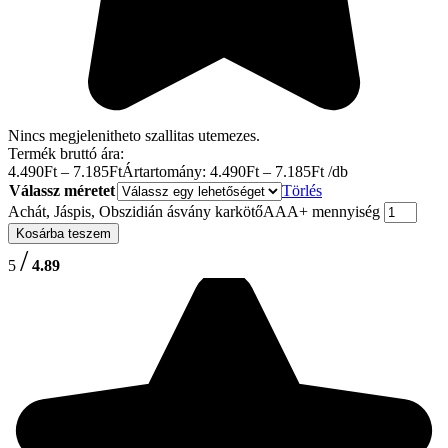
Nincs megjelenitheto szallitas utemezes.
Termék bruttó ára:
4.490
Ft
–
7.185
Ft
Ártartomány: 4.490Ft – 7.185Ft
/db
Válassz méretet
Törlés
Achát, Jáspis, Obszidián ásvány karkötőAAA+ mennyiség
Kosárba teszem
/
5
4.89