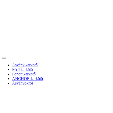
Ásvány karkötő
Férfi karkötő
Fonott karkötő
ANCHOR karkötő
Ásványokról